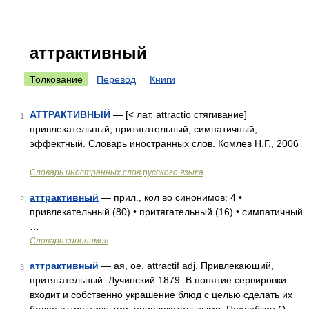
аттрактивный
Толкование
Перевод
Книги
АТТРАКТИВНЫЙ
— [< лат. attractio стягивание]
1
привлекательный, притягательный, симпатичный;
эффектный. Словарь иностранных слов. Комлев Н.Г., 2006
…
Словарь иностранных слов русского языка
аттрактивный
— прил., кол во синонимов: 4 •
2
привлекательный (80) • притягательный (16) • симпатичный
…
Словарь синонимов
аттрактивный
— ая, ое. attractif adj. Привлекающий,
3
притягательный. Лучинский 1879. В понятие сервировки
входит и собственно украшение блюд с целью сделать их