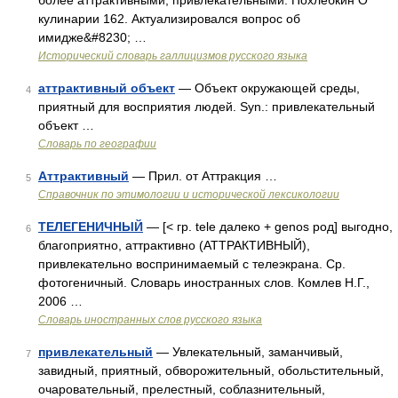
более аттрактивными, привлекательными. Похлебкин О
кулинарии 162. Актуализировался вопрос об
имидже&#8230; …
Исторический словарь галлицизмов русского языка
аттрактивный объект
— Объект окружающей среды,
4
приятный для восприятия людей. Syn.: привлекательный
объект …
Словарь по географии
Аттрактивный
— Прил. от Аттракция …
5
Справочник по этимологии и исторической лексикологии
ТЕЛЕГЕНИЧНЫЙ
— [< гр. tele далеко + genos род] выгодно,
6
благоприятно, аттрактивно (АТТРАКТИВНЫЙ),
привлекательно воспринимаемый с телеэкрана. Ср.
фотогеничный. Словарь иностранных слов. Комлев Н.Г.,
2006 …
Словарь иностранных слов русского языка
привлекательный
— Увлекательный, заманчивый,
7
завидный, приятный, обворожительный, обольстительный,
очаровательный, прелестный, соблазнительный,